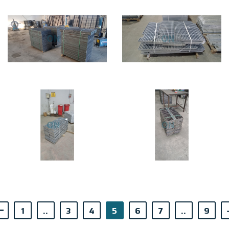
1
..
3
4
5
6
7
..
9